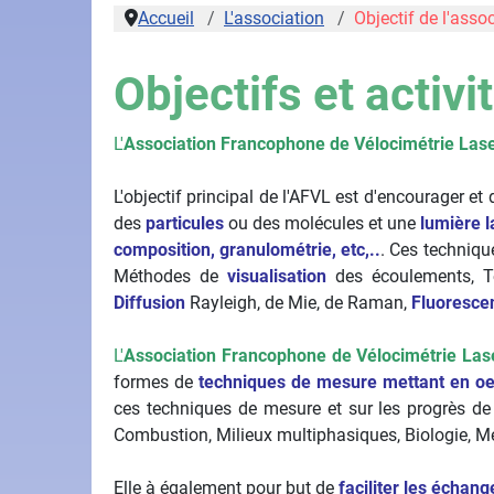
Accueil
L'association
Objectif de l'asso
Objectifs et activi
L'
Association Francophone de Vélocimétrie Las
L'objectif principal de l'AFVL est d'encourager et d
des
particules
ou des molécules et une
lumière l
composition, granulométrie, etc,..
. Ces techniq
Méthodes de
visualisation
des écoulements, Tec
Diffusion
Rayleigh, de Mie, de Raman,
Fluoresce
L'
Association Francophone de Vélocimétrie Las
formes de
techniques de mesure mettant en oe
ces techniques de mesure et sur les progrès de
Combustion, Milieux multiphasiques, Biologie, Mé
Elle à également pour but de
faciliter les échang