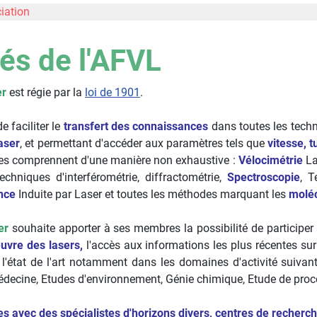
ciation
tés de l'AFVL
er
est régie par la
loi de 1901
.
e faciliter le
transfert des connaissances
dans toutes les techn
aser
, et permettant d'accéder aux paramètres tels que
vitesse, 
ues comprennent d'une manière non exhaustive :
Vélocimétrie
La
hniques d'interférométrie, diffractométrie,
Spectroscopie
, 
nce
Induite par Laser et toutes les méthodes marquant les
molé
er
souhaite apporter à ses membres la possibilité de participer 
uvre des lasers,
l'accès aux informations les plus récentes sur
 l'état de l'art notamment dans les domaines d'activité suiv
decine, Etudes d'environnement, Génie chimique, Etude de procé
es avec des spécialistes d'horizons divers, centres de recherche