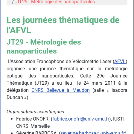
JT29 - Métrologie des nanoparticules
Les journées thématiques de
l'AFVL
JT29 - Métrologie des
nanoparticules
L’Association Francophone de Vélocimétrie Laser (
AFVL
)
organise une journée thématique sur la métrologie
optique des nanoparticules. Cette 29e Journée
Thématique (JT29) a eu lieu le 24 mars 2011 à la
délégation
CNRS Bellevue à Meudon
(salle « Isadora
Duncan »).
Organisateurs scientifiques
Fabrice ONOFRI (
fabrice.onofri@univ-amu.fr
), IUSTI,
CNRS, Marseille
Séverine BARBOSA (
severine.barbosa@univ-amu.fr
),