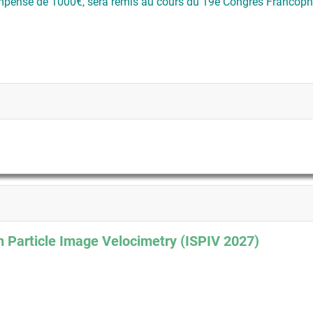
mpense de 1000€, sera remis au cours du 19e Congrès Francopho
 Particle Image Velocimetry (ISPIV 2027)