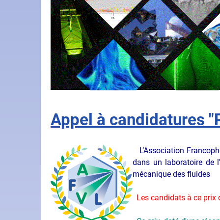
Appel à candidatures "
L’Association Francopho
dans un laboratoire de 
mécanique des fluides
Les candidats à ce prix d